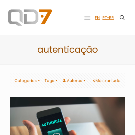
EN
|
PT-BR
autenticação
Categorias
Tags
Autores
Mostrar tudo