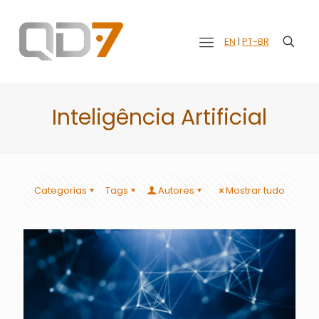
EN
|
PT-BR
Inteligência Artificial
Categorias
Tags
Autores
Mostrar tudo