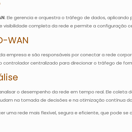
o
AN
. Ele gerencia e orquestra o tráfego de dados, aplicando
 visibilidade completa da rede e permite a configuração ce
SD-WAN
s da empresa e são responsáveis por conectar a rede corpor
 controlador centralizado para direcionar o tráfego de form
lise
analisar o desempenho da rede em tempo real. Ele coleta d
ajudam na tomada de decisões e na otimização contínua da
r uma rede mais flexível, segura e eficiente, que pode s