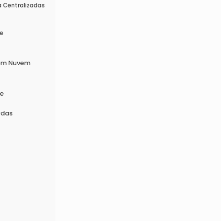
 Centralizadas
de
s em Nuvem
de
rdas