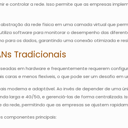
r e controlar a rede. Isso permite que as empresas impl
 abstração da rede física em uma camada virtual que perm
utiliza software para monitorar o desempenho das diferen
o para os dados, garantindo uma conexão otimizada e resil
s Tradicionais
 baseadas em hardware e frequentemente requerem configu
ais caras e menos flexíveis, o que pode ser um desafio e
is moderna e adaptável. Ao invés de depender de uma ún
nda larga e 4G/5G, e gerenciá-las de forma centralizada. I
ade da rede, permitindo que as empresas se ajustem rapi
ês componentes principais: